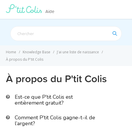
Aide
Search
For
Home
Knowledge Base
J'ai une liste de naissance
À propos du P'tit Colis
À propos du P'tit Colis
Est-ce que P’tit Colis est
entièrement gratuit?
Comment P’tit Colis gagne-t-il de
l’argent?